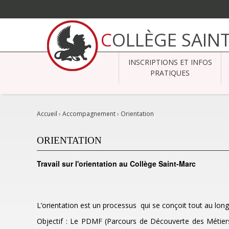
Aller
au
COLLÈGE SAIN
contenu.
|
Aller
à
INSCRIPTIONS ET INFOS
la
navigation
PRATIQUES
Accueil
›
Accompagnement
›
Orientation
ORIENTATION
Travail sur l'orientation au Collège Saint-Marc
L’orientation est un processus qui se conçoit tout au lon
Objectif : Le PDMF (Parcours de Découverte des Métiers