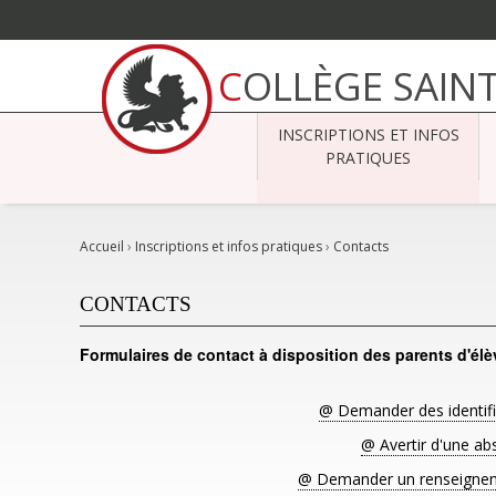
Aller
au
COLLÈGE SAIN
contenu.
|
Aller
à
INSCRIPTIONS ET INFOS
la
navigation
PRATIQUES
Accueil
›
Inscriptions et infos pratiques
›
Contacts
CONTACTS
Formulaires de contact à disposition des parents d'élè
@ Demander des identifi
@ Avertir d'une ab
@ Demander un renseignem