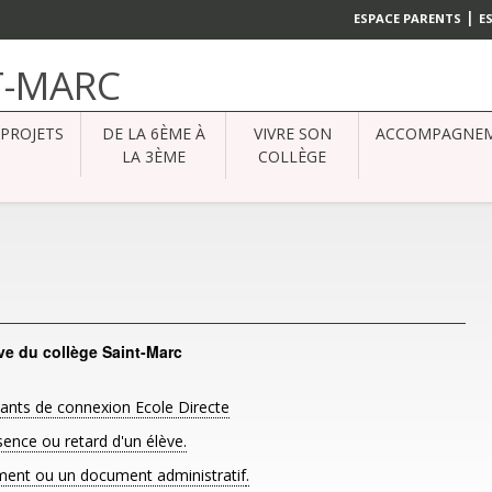
|
ESPACE PARENTS
E
T-MARC
PROJETS
DE LA 6ÈME À
VIVRE SON
ACCOMPAGNE
LA 3ÈME
COLLÈGE
ve du collège Saint-Marc
ants de connexion Ecole Directe
sence ou retard d'un élève.
ent ou un document administratif
.