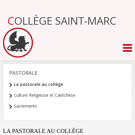
Aller
au
contenu.
COLLÈGE SAINT-MARC
|
Aller
à
la
navigation
PASTORALE
NAVIGATION
La pastorale au collège
Culture Religieuse et Catéchèse
Sacrements
LA PASTORALE AU COLLÈGE