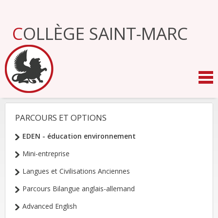
Aller
au
contenu.
COLLÈGE SAINT-MARC
|
Aller
à
la
navigation
PARCOURS ET OPTIONS
NAVIGATION
EDEN - éducation environnement
Mini-entreprise
Langues et Civilisations Anciennes
Parcours Bilangue anglais-allemand
Advanced English