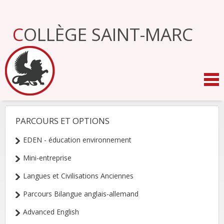
Aller
au
contenu.
COLLÈGE SAINT-MARC
|
Aller
à
la
navigation
PARCOURS ET OPTIONS
NAVIGATION
EDEN - éducation environnement
Mini-entreprise
Langues et Civilisations Anciennes
Parcours Bilangue anglais-allemand
Advanced English