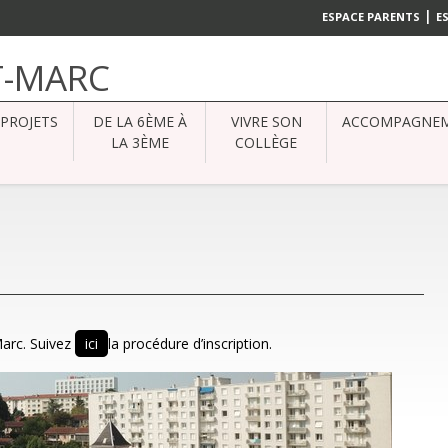
|
ESPACE PARENTS
E
T-MARC
PROJETS
DE LA 6ÈME À
VIVRE SON
ACCOMPAGNE
LA 3ÈME
COLLÈGE
Marc. Suivez
ici
la procédure d’inscription.