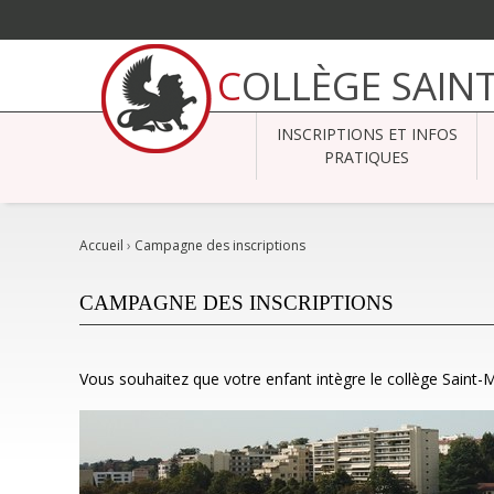
Aller
au
COLLÈGE SAIN
contenu.
|
Aller
à
INSCRIPTIONS ET INFOS
la
navigation
PRATIQUES
Accueil
›
Campagne des inscriptions
CAMPAGNE DES INSCRIPTIONS
Vous souhaitez que votre enfant intègre le collège Saint-